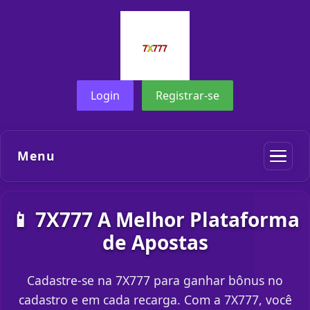
Login
Registrar-se
Menu
📱 7X777 A Melhor Plataforma
de Apostas
Cadastre-se na 7X777 para ganhar bônus no
cadastro e em cada recarga. Com a 7X777, você