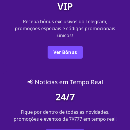
VIP
Receba bônus exclusivos do Telegram,
promoções especiais e códigos promocionais
únicos!
Ver Bônus
📢 Notícias em Tempo Real
24/7
Fique por dentro de todas as novidades,
promoções e eventos da 7X777 em tempo real!