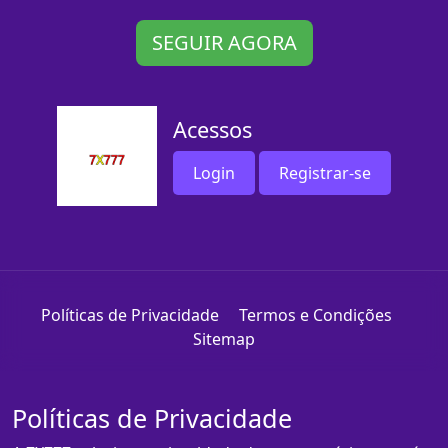
SEGUIR AGORA
Acessos
Login
Registrar-se
Políticas de Privacidade
Termos e Condições
Sitemap
Políticas de Privacidade