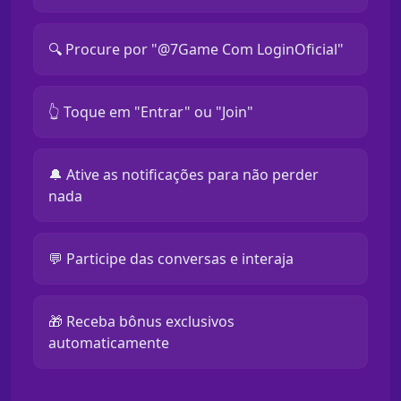
🔍 Procure por "@7Game Com LoginOficial"
👆 Toque em "Entrar" ou "Join"
🔔 Ative as notificações para não perder
nada
💬 Participe das conversas e interaja
🎁 Receba bônus exclusivos
automaticamente