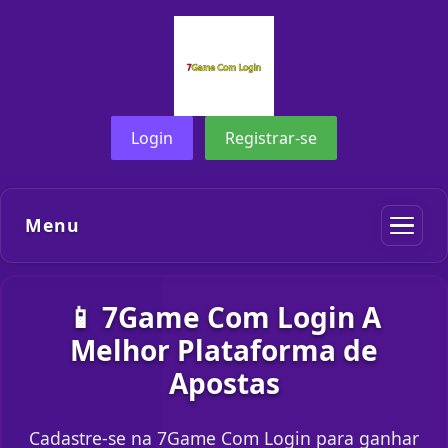
Login
Registrar-se
Menu
📱 7Game Com Login A
Melhor Plataforma de
Apostas
Cadastre-se na 7Game Com Login para ganhar