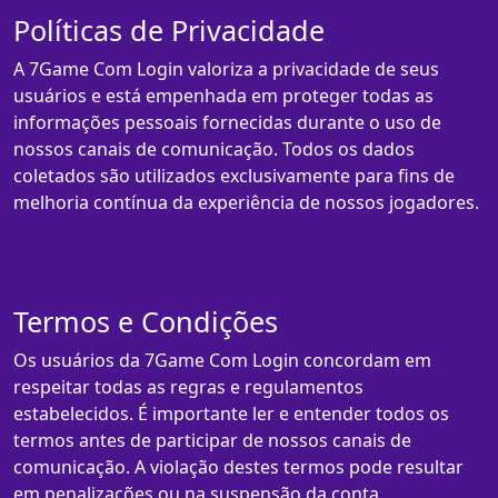
Políticas de Privacidade
A 7Game Com Login valoriza a privacidade de seus
usuários e está empenhada em proteger todas as
informações pessoais fornecidas durante o uso de
nossos canais de comunicação. Todos os dados
coletados são utilizados exclusivamente para fins de
melhoria contínua da experiência de nossos jogadores.
Termos e Condições
Os usuários da 7Game Com Login concordam em
respeitar todas as regras e regulamentos
estabelecidos. É importante ler e entender todos os
termos antes de participar de nossos canais de
comunicação. A violação destes termos pode resultar
em penalizações ou na suspensão da conta.