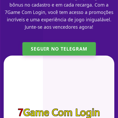
bônus no cadastro e em cada recarga. Com a
7Game Com Login, você tem acesso a promoções
incríveis e uma experiência de jogo inigualável.
Junte-se aos vencedores agora!
SEGUIR NO TELEGRAM