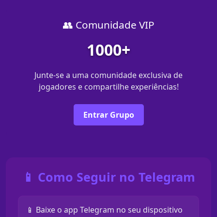
👥 Comunidade VIP
1000+
Junte-se a uma comunidade exclusiva de
jogadores e compartilhe experiências!
Entrar Grupo
📱 Como Seguir no Telegram
📱 Baixe o app Telegram no seu dispositivo