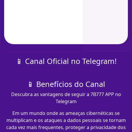
📱 Canal Oficial no Telegram!
📱 Benefícios do Canal
Descubra as vantagens de seguir a 7B777 APP no
Telegram
Em um mundo onde as ameaças cibernéticas se
multiplicam e os ataques a dados pessoais se tornam
cada vez mais frequentes, proteger a privacidade dos