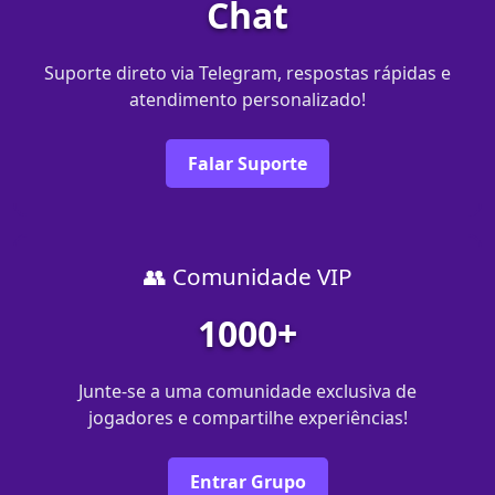
Chat
Suporte direto via Telegram, respostas rápidas e
atendimento personalizado!
Falar Suporte
👥 Comunidade VIP
1000+
Junte-se a uma comunidade exclusiva de
jogadores e compartilhe experiências!
Entrar Grupo