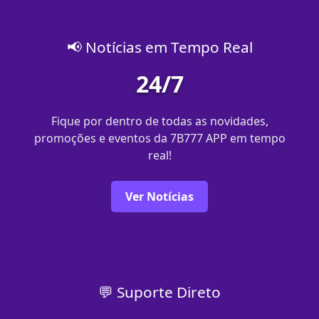
📢 Notícias em Tempo Real
24/7
Fique por dentro de todas as novidades,
promoções e eventos da 7B777 APP em tempo
real!
Ver Notícias
💬 Suporte Direto