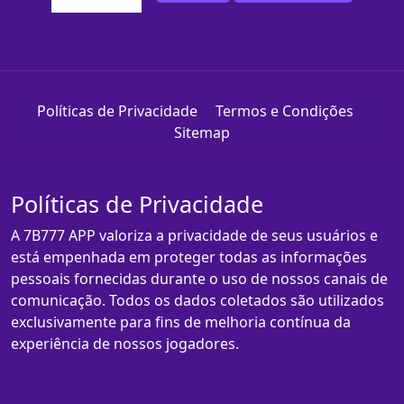
Políticas de Privacidade
Termos e Condições
Sitemap
Políticas de Privacidade
A 7B777 APP valoriza a privacidade de seus usuários e
está empenhada em proteger todas as informações
pessoais fornecidas durante o uso de nossos canais de
comunicação. Todos os dados coletados são utilizados
exclusivamente para fins de melhoria contínua da
experiência de nossos jogadores.