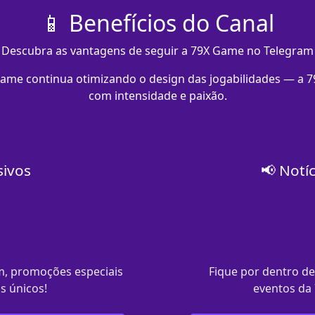
📱 Benefícios do Canal
Descubra as vantagens de seguir a 79X Game no Telegram
ame continua otimizando o design das jogabilidades — a 7
com intensidade e paixão.
sivos
📢 Notí
m, promoções especiais
Fique por dentro d
s únicos!
eventos da