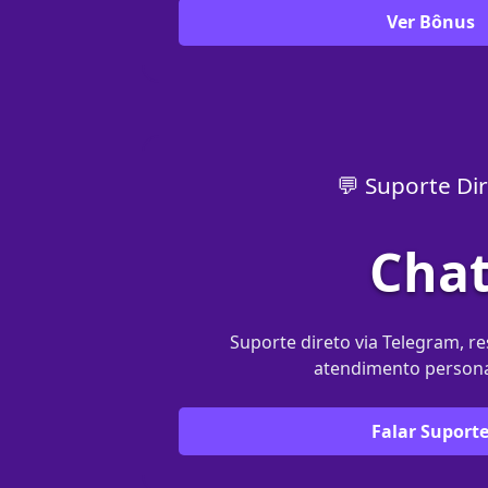
Ver Bônus
💬 Suporte Di
Cha
Suporte direto via Telegram, r
atendimento persona
Falar Suport