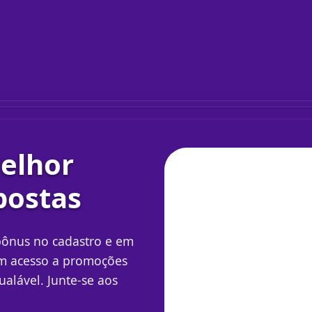
elhor
postas
bônus no cadastro e em
em acesso a promoções
ualável. Junte-se aos