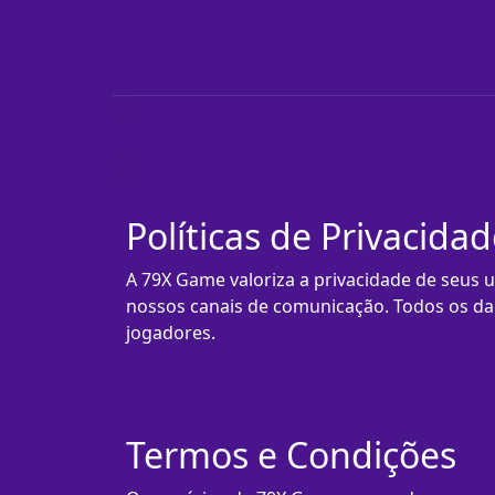
Políticas de Privacida
A 79X Game valoriza a privacidade de seus
nossos canais de comunicação. Todos os dad
jogadores.
Termos e Condições