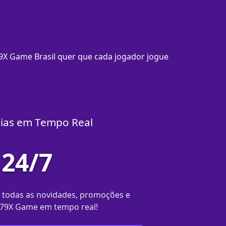
9X Game Brasil quer que cada jogador jogue
cias em Tempo Real
24/7
e todas as novidades, promoções e
 79X Game em tempo real!