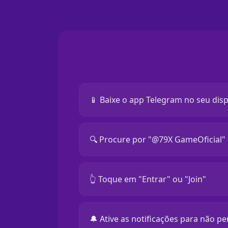
📱 Baixe o app Telegram no seu disp
🔍 Procure por "@79X GameOficial"
👆 Toque em "Entrar" ou "Join"
🔔 Ative as notificações para não p