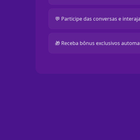
💬 Participe das conversas e interaj
🎁 Receba bônus exclusivos autom