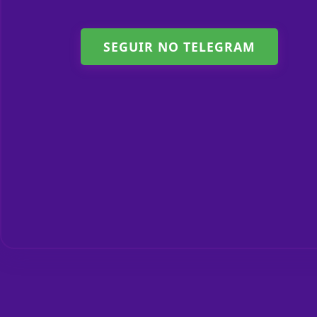
SEGUIR NO TELEGRAM