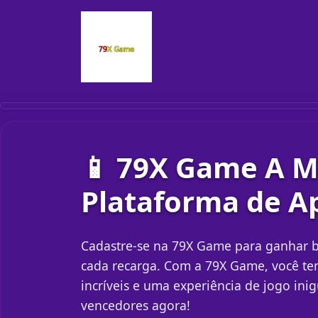
📱 79X Game A M
Plataforma de A
Cadastre-se na 79X Game para ganhar 
cada recarga. Com a 79X Game, você t
incríveis e uma experiência de jogo inig
vencedores agora!