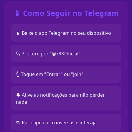
📱 Como Seguir no Telegram
📱 Baixe o app Telegram no seu dispositivo
🔍 Procure por "@79KOficial"
👆 Toque em "Entrar" ou "Join"
🔔 Ative as notificações para não perder
nada
💬 Participe das conversas e interaja