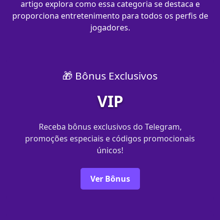
artigo explora como essa categoria se destaca e
proporciona entretenimento para todos os perfis de
jogadores.
🎁 Bônus Exclusivos
VIP
Receba bônus exclusivos do Telegram,
promoções especiais e códigos promocionais
únicos!
Ver Bônus