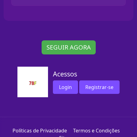
SEGUIR AGORA
Acessos
Login
Registrar-se
Políticas de Privacidade
Termos e Condições