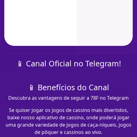
📱 Canal Oficial no Telegram!
📱 Benefícios do Canal
Descubra as vantagens de seguir a 78F no Telegram
Se quiser jogar os jogos de cassino mais divertidos,
baixe nosso aplicativo de cassino, onde poderá jogar
uma grande variedade de jogos de caça-níqueis, jogos
de pôquer e cassinos ao vivo.