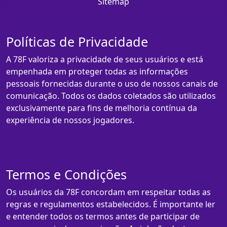
Sitemap
Políticas de Privacidade
A 78F valoriza a privacidade de seus usuários e está
empenhada em proteger todas as informações
pessoais fornecidas durante o uso de nossos canais de
comunicação. Todos os dados coletados são utilizados
exclusivamente para fins de melhoria contínua da
experiência de nossos jogadores.
Termos e Condições
Os usuários da 78F concordam em respeitar todas as
regras e regulamentos estabelecidos. É importante ler
e entender todos os termos antes de participar de