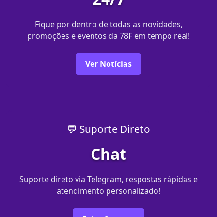
Fique por dentro de todas as novidades,
promoções e eventos da 78F em tempo real!
Ver Notícias
💬 Suporte Direto
Chat
Suporte direto via Telegram, respostas rápidas e
atendimento personalizado!