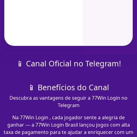
📱 Canal Oficial no Telegram!
📱 Benefícios do Canal
Descubra as vantagens de seguir a 77Win Login no
Telegram
Na 77Win Login , cada jogador sente a alegria de
ganhar — a 77Win Login Brasil lançou jogos com alta
taxa de pagamento para te ajudar a enriquecer com um