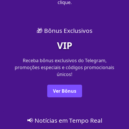
clique.
🎁 Bônus Exclusivos
VIP
Receba bônus exclusivos do Telegram,
promoções especiais e códigos promocionais
únicos!
Ver Bônus
📢 Notícias em Tempo Real