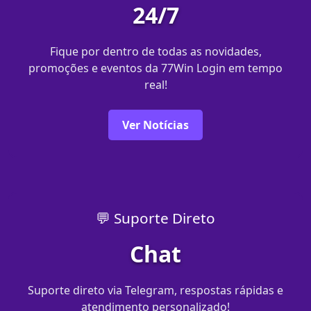
24/7
Fique por dentro de todas as novidades,
promoções e eventos da 77Win Login em tempo
real!
Ver Notícias
💬 Suporte Direto
Chat
Suporte direto via Telegram, respostas rápidas e
atendimento personalizado!