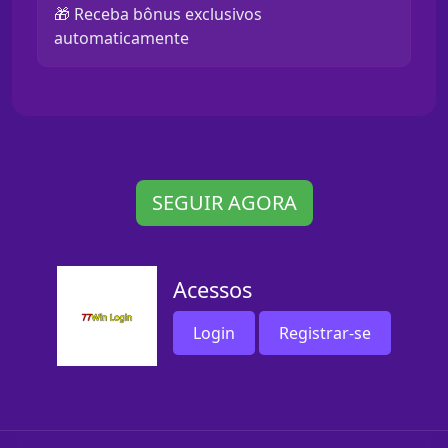
🎁 Receba bônus exclusivos
automaticamente
SEGUIR AGORA
Acessos
Login
Registrar-se