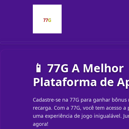
📱 77G A Melhor
Plataforma de A
Cadastre-se na 77G para ganhar bônus 
recarga. Com a 77G, você tem acesso a 
uma experiência de jogo inigualável. J
agora!