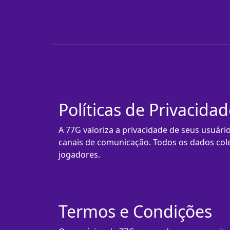
Políticas de Privacida
A 77G valoriza a privacidade de seus usuár
canais de comunicação. Todos os dados cole
jogadores.
Termos e Condições