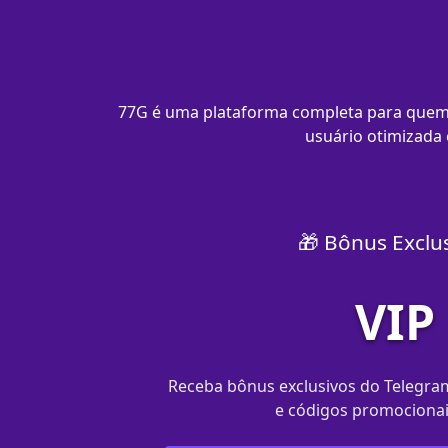
77G é uma plataforma completa para quem 
usuário otimizada 
🎁 Bônus Exclu
VIP
Receba bônus exclusivos do Telegra
e códigos promocionai