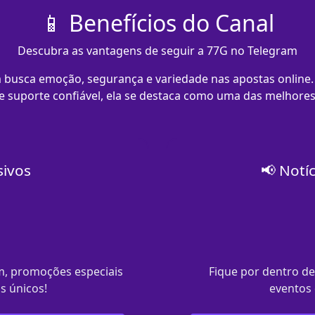
📱 Benefícios do Canal
Descubra as vantagens de seguir a 77G no Telegram
busca emoção, segurança e variedade nas apostas online
e suporte confiável, ela se destaca como uma das melhore
sivos
📢 Notí
m, promoções especiais
Fique por dentro d
s únicos!
eventos