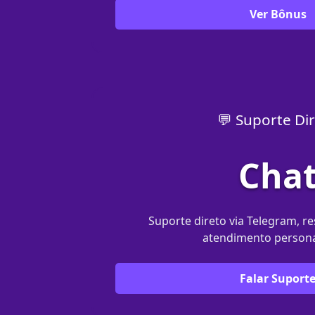
Ver Bônus
💬 Suporte Di
Cha
Suporte direto via Telegram, r
atendimento persona
Falar Suport