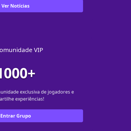
Ver Notícias
Comunidade VIP
1000+
unidade exclusiva de jogadores e
rtilhe experiências!
Entrar Grupo