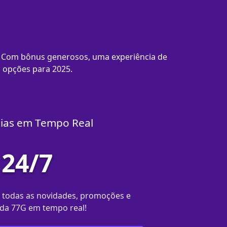
. Com bônus generosos, uma experiência de
s opções para 2025.
cias em Tempo Real
24/7
e todas as novidades, promoções e
 da 77G em tempo real!