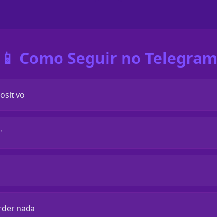
📱 Como Seguir no Telegram
ositivo
"
erder nada