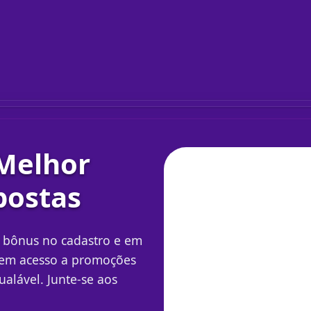
 Melhor
postas
r bônus no cadastro e em
 tem acesso a promoções
ualável. Junte-se aos