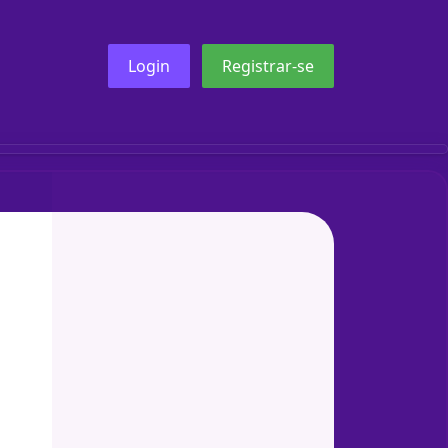
Login
Registrar-se