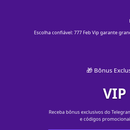
Escolha confiável: 777 Feb Vip garante gr
🎁 Bônus Exclu
VIP
Receba bônus exclusivos do Telegra
e códigos promocionai