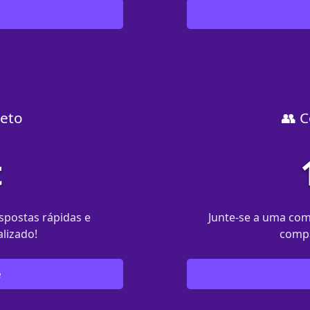
reto
👥 
t
espostas rápidas e
Junte-se a uma com
lizado!
compa
e