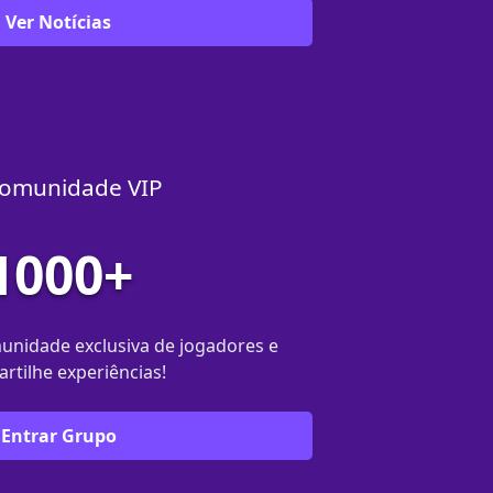
Ver Notícias
Comunidade VIP
1000+
unidade exclusiva de jogadores e
rtilhe experiências!
Entrar Grupo