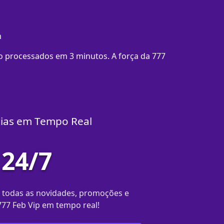
m
o processados em 3 minutos. A força da 777
cias em Tempo Real
24/7
e todas as novidades, promoções e
777 Feb Vip em tempo real!