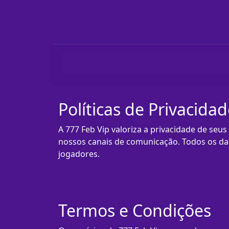
Políticas de Privacida
A 777 Feb Vip valoriza a privacidade de se
nossos canais de comunicação. Todos os dad
jogadores.
Termos e Condições