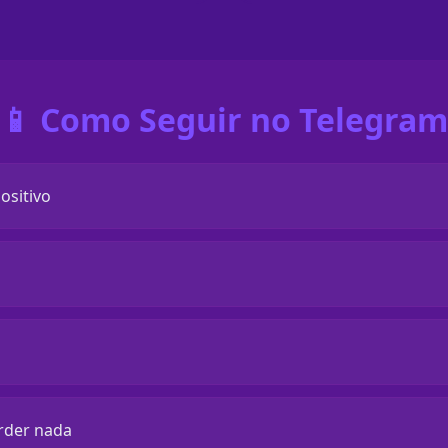
📱 Como Seguir no Telegram
ositivo
erder nada