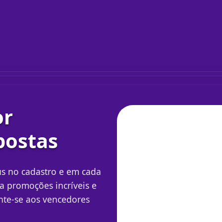
or
postas
s no cadastro e em cada
a promoções incríveis e
unte-se aos vencedores