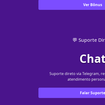
Ver Bônus
💬 Suporte Di
Cha
Suporte direto via Telegram, r
atendimento persona
Falar Suport