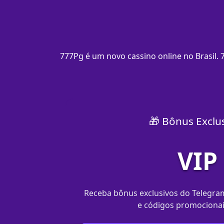
777Pg é um novo cassino online no Brasil.
🎁 Bônus Exclu
VIP
Receba bônus exclusivos do Telegra
e códigos promocionai