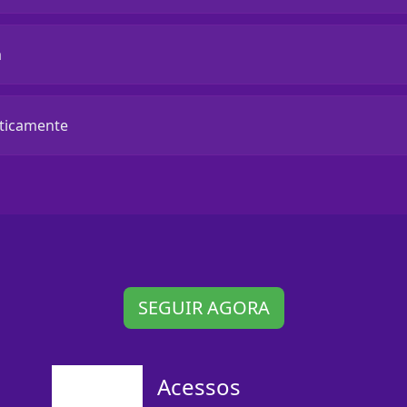
a
aticamente
SEGUIR AGORA
Acessos