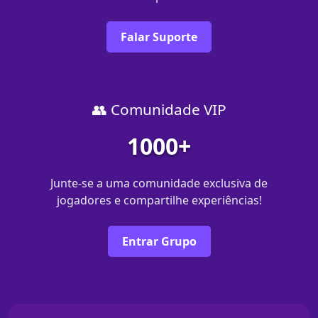
Falar Suporte
👥 Comunidade VIP
1000+
Junte-se a uma comunidade exclusiva de
jogadores e compartilhe experiências!
Entrar Grupo