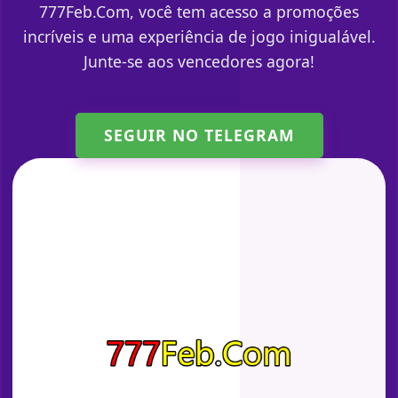
777Feb.Com, você tem acesso a promoções
incríveis e uma experiência de jogo inigualável.
Junte-se aos vencedores agora!
SEGUIR NO TELEGRAM