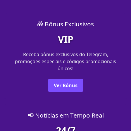
🎁 Bônus Exclusivos
VIP
Receba bônus exclusivos do Telegram,
promoções especiais e códigos promocionais
únicos!
Ver Bônus
📢 Notícias em Tempo Real
24/7