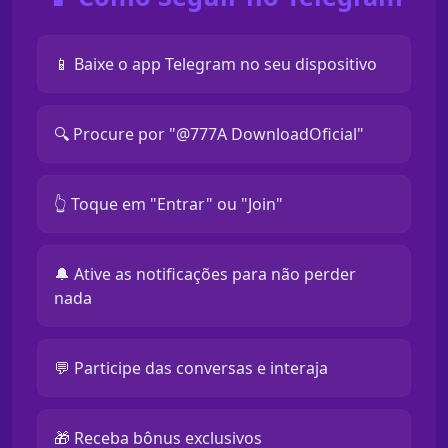
📱 Baixe o app Telegram no seu dispositivo
🔍 Procure por "@777A DownloadOficial"
👆 Toque em "Entrar" ou "Join"
🔔 Ative as notificações para não perder
nada
💬 Participe das conversas e interaja
🎁 Receba bônus exclusivos