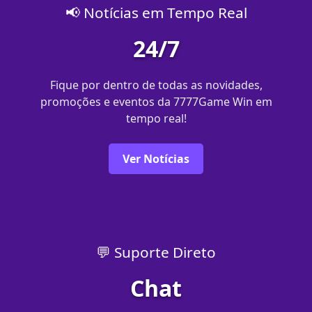
📢 Notícias em Tempo Real
24/7
Fique por dentro de todas as novidades,
promoções e eventos da 7777Game Win em
tempo real!
Ver Notícias
💬 Suporte Direto
Chat