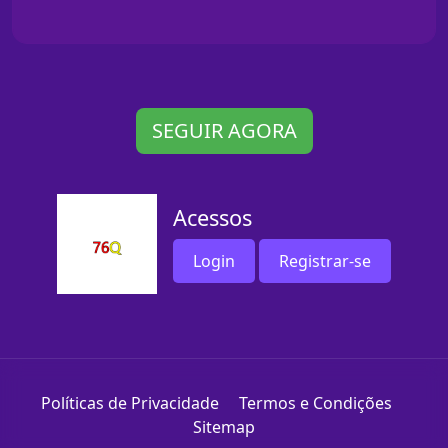
SEGUIR AGORA
Acessos
Login
Registrar-se
Políticas de Privacidade
Termos e Condições
Sitemap