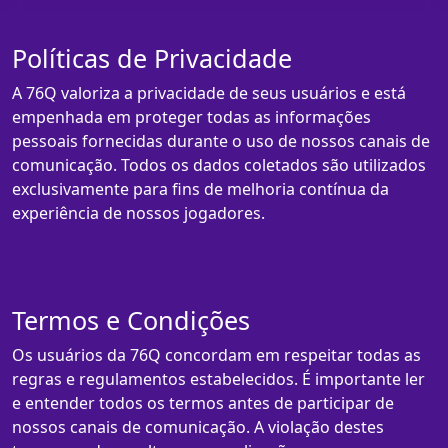
Políticas de Privacidade
A 76Q valoriza a privacidade de seus usuários e está
empenhada em proteger todas as informações
pessoais fornecidas durante o uso de nossos canais de
comunicação. Todos os dados coletados são utilizados
exclusivamente para fins de melhoria contínua da
experiência de nossos jogadores.
Termos e Condições
Os usuários da 76Q concordam em respeitar todas as
regras e regulamentos estabelecidos. É importante ler
e entender todos os termos antes de participar de
nossos canais de comunicação. A violação destes