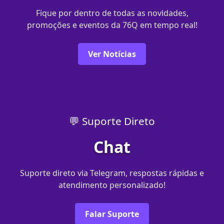
Fique por dentro de todas as novidades,
promoções e eventos da 76Q em tempo real!
Ver Notícias
💬 Suporte Direto
Chat
Suporte direto via Telegram, respostas rápidas e
atendimento personalizado!
Falar Suporte