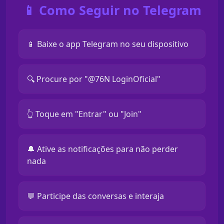
📱 Como Seguir no Telegram
📱 Baixe o app Telegram no seu dispositivo
🔍 Procure por "@76N LoginOficial"
👆 Toque em "Entrar" ou "Join"
🔔 Ative as notificações para não perder
nada
💬 Participe das conversas e interaja