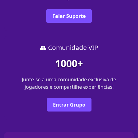
Falar Suporte
👥 Comunidade VIP
1000+
Junte-se a uma comunidade exclusiva de
jogadores e compartilhe experiências!
Entrar Grupo