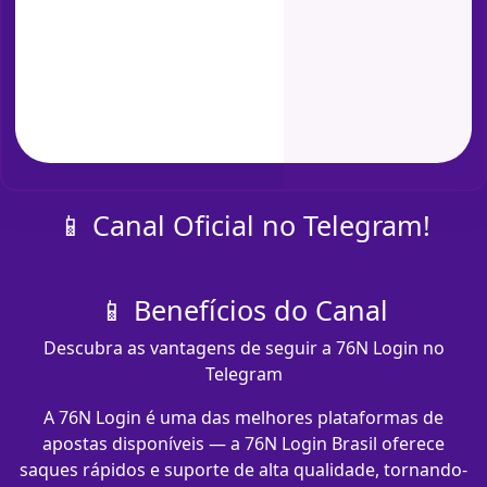
📱 Canal Oficial no Telegram!
📱 Benefícios do Canal
Descubra as vantagens de seguir a 76N Login no
Telegram
A 76N Login é uma das melhores plataformas de
apostas disponíveis — a 76N Login Brasil oferece
saques rápidos e suporte de alta qualidade, tornando-