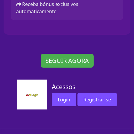
🎁 Receba bônus exclusivos
automaticamente
SEGUIR AGORA
Acessos
Login
Registrar-se