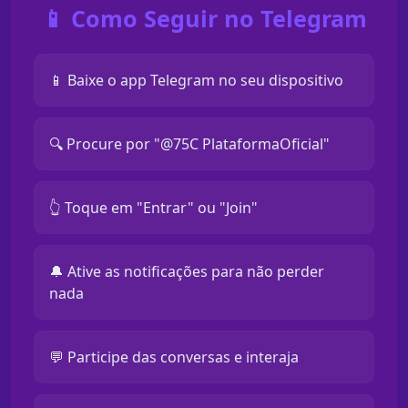
📱 Como Seguir no Telegram
📱 Baixe o app Telegram no seu dispositivo
🔍 Procure por "@75C PlataformaOficial"
👆 Toque em "Entrar" ou "Join"
🔔 Ative as notificações para não perder
nada
💬 Participe das conversas e interaja