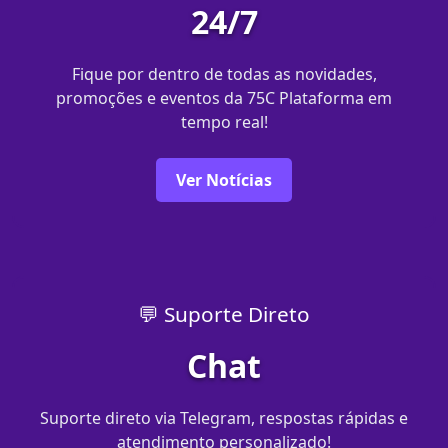
24/7
Fique por dentro de todas as novidades,
promoções e eventos da 75C Plataforma em
tempo real!
Ver Notícias
💬 Suporte Direto
Chat
Suporte direto via Telegram, respostas rápidas e
atendimento personalizado!