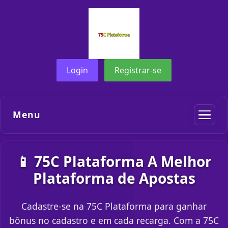
Login
Registrar-se
Menu
📱 75C Plataforma A Melhor
Plataforma de Apostas
Cadastre-se na 75C Plataforma para ganhar
bônus no cadastro e em cada recarga. Com a 75C