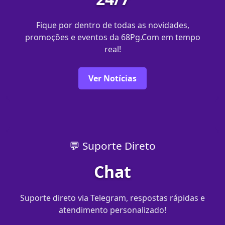
Fique por dentro de todas as novidades,
promoções e eventos da 68Pg.Com em tempo
real!
Ver Notícias
💬 Suporte Direto
Chat
Suporte direto via Telegram, respostas rápidas e
atendimento personalizado!