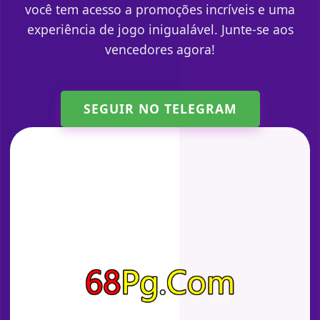
você tem acesso a promoções incríveis e uma
experiência de jogo inigualável. Junte-se aos
vencedores agora!
SEGUIR NO TELEGRAM