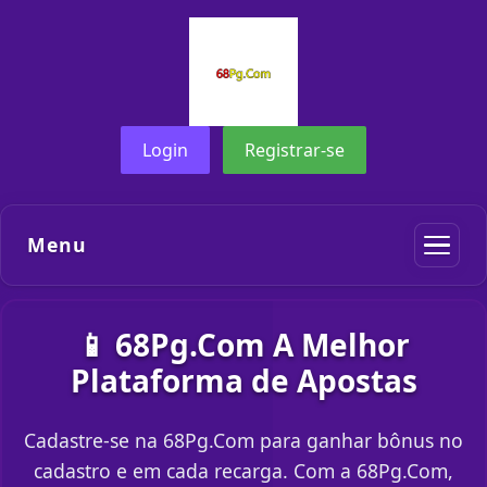
Login
Registrar-se
Menu
📱 68Pg.Com A Melhor
Plataforma de Apostas
Cadastre-se na 68Pg.Com para ganhar bônus no
cadastro e em cada recarga. Com a 68Pg.Com,