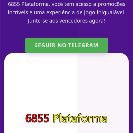
6855 Plataforma, você tem acesso a promoções
incríveis e uma experiência de jogo inigualável.
Junte-se aos vencedores agora!
SEGUIR NO TELEGRAM