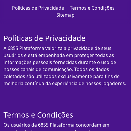
Políticas de Privacidade
Termos e Condições
Sitemap
Políticas de Privacidade
A 6855 Plataforma valoriza a privacidade de seus
usuários e está empenhada em proteger todas as
informações pessoais fornecidas durante o uso de
nossos canais de comunicação. Todos os dados
coletados são utilizados exclusivamente para fins de
melhoria contínua da experiência de nossos jogadores.
Termos e Condições
Os usuários da 6855 Plataforma concordam em