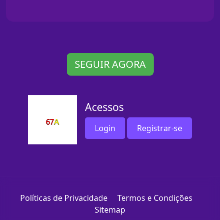
SEGUIR AGORA
Acessos
Login
Registrar-se
Políticas de Privacidade
Termos e Condições
Sitemap