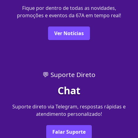
Fique por dentro de todas as novidades,
promoções e eventos da 67A em tempo real!
Ver Notícias
💬 Suporte Direto
Chat
Suporte direto via Telegram, respostas rápidas e
atendimento personalizado!
Falar Suporte