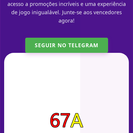
acesso a promoções incríveis e uma experiência
de jogo inigualável. Junte-se aos vencedores
agora!
SEGUIR NO TELEGRAM