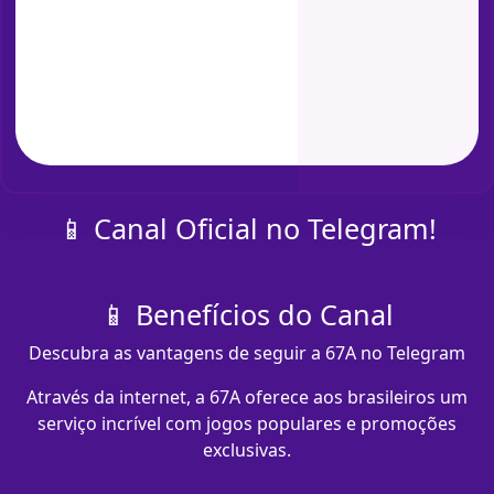
📱 Canal Oficial no Telegram!
📱 Benefícios do Canal
Descubra as vantagens de seguir a 67A no Telegram
Através da internet, a 67A oferece aos brasileiros um
serviço incrível com jogos populares e promoções
exclusivas.