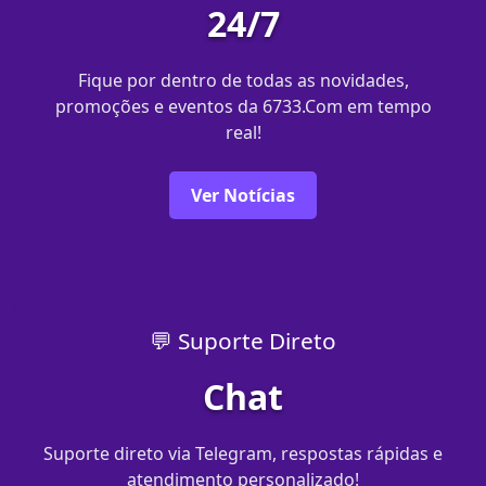
24/7
Fique por dentro de todas as novidades,
promoções e eventos da 6733.Com em tempo
real!
Ver Notícias
💬 Suporte Direto
Chat
Suporte direto via Telegram, respostas rápidas e
atendimento personalizado!