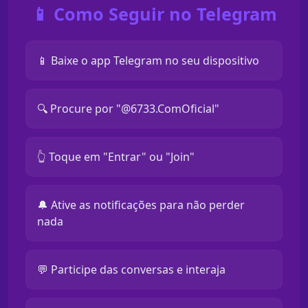
📱 Como Seguir no Telegram
📱 Baixe o app Telegram no seu dispositivo
🔍 Procure por "@6733.ComOficial"
👆 Toque em "Entrar" ou "Join"
🔔 Ative as notificações para não perder
nada
💬 Participe das conversas e interaja