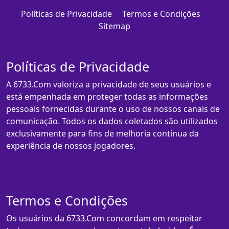
Políticas de Privacidade
Termos e Condições
Sitemap
Políticas de Privacidade
A 6733.Com valoriza a privacidade de seus usuários e
está empenhada em proteger todas as informações
pessoais fornecidas durante o uso de nossos canais de
comunicação. Todos os dados coletados são utilizados
exclusivamente para fins de melhoria contínua da
experiência de nossos jogadores.
Termos e Condições
Os usuários da 6733.Com concordam em respeitar