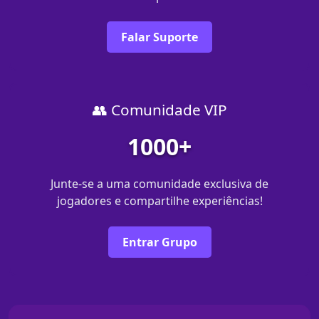
Falar Suporte
👥 Comunidade VIP
1000+
Junte-se a uma comunidade exclusiva de
jogadores e compartilhe experiências!
Entrar Grupo