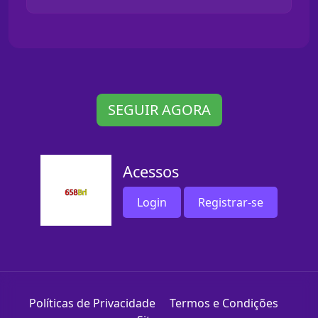
SEGUIR AGORA
Acessos
Login
Registrar-se
Políticas de Privacidade
Termos e Condições