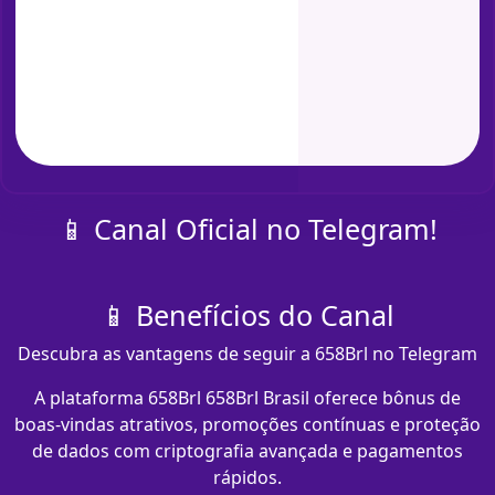
📱 Canal Oficial no Telegram!
📱 Benefícios do Canal
Descubra as vantagens de seguir a 658Brl no Telegram
A plataforma 658Brl 658Brl Brasil oferece bônus de
boas-vindas atrativos, promoções contínuas e proteção
de dados com criptografia avançada e pagamentos
rápidos.