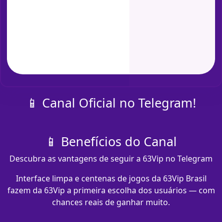
📱 Canal Oficial no Telegram!
📱 Benefícios do Canal
Descubra as vantagens de seguir a 63Vip no Telegram
Interface limpa e centenas de jogos da 63Vip Brasil
fazem da 63Vip a primeira escolha dos usuários — com
chances reais de ganhar muito.