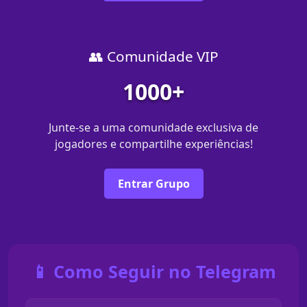
👥 Comunidade VIP
1000+
Junte-se a uma comunidade exclusiva de
jogadores e compartilhe experiências!
Entrar Grupo
📱 Como Seguir no Telegram