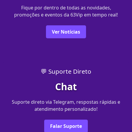
Fique por dentro de todas as novidades,
promoções e eventos da 63Vip em tempo real!
Ver Notícias
💬 Suporte Direto
Chat
Suporte direto via Telegram, respostas rápidas e
atendimento personalizado!
Falar Suporte