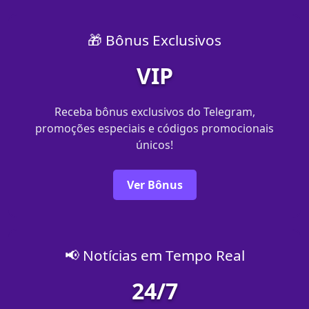
🎁 Bônus Exclusivos
VIP
Receba bônus exclusivos do Telegram,
promoções especiais e códigos promocionais
únicos!
Ver Bônus
📢 Notícias em Tempo Real
24/7