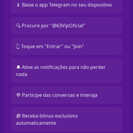
📱 Baixe o app Telegram no seu dispositivo
🔍 Procure por "@63VipOficial"
👆 Toque em "Entrar" ou "Join"
🔔 Ative as notificações para não perder
nada
💬 Participe das conversas e interaja
🎁 Receba bônus exclusivos
automaticamente