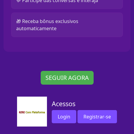
💬 Participe das conversas e interaja
🎁 Receba bônus exclusivos
automaticamente
SEGUIR AGORA
Acessos
Login
Registrar-se