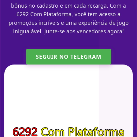
bônus no cadastro e em cada recarga. Com a
6292 Com Plataforma, você tem acesso a
promoções incríveis e uma experiência de jogo
inigualável. Junte-se aos vencedores agora!
SEGUIR NO TELEGRAM