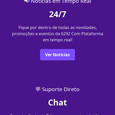
📢 Notícias em Tempo Real
24/7
Fique por dentro de todas as novidades,
promoções e eventos da 6292 Com Plataforma
em tempo real!
Ver Notícias
💬 Suporte Direto
Chat