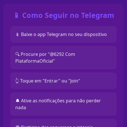
📱 Como Seguir no Telegram
📱 Baixe o app Telegram no seu dispositivo
🔍 Procure por "@6292 Com
PlataformaOficial"
👆 Toque em "Entrar" ou "Join"
🔔 Ative as notificações para não perder
nada