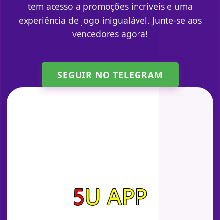
tem acesso a promoções incríveis e uma
experiência de jogo inigualável. Junte-se aos
vencedores agora!
SEGUIR NO TELEGRAM