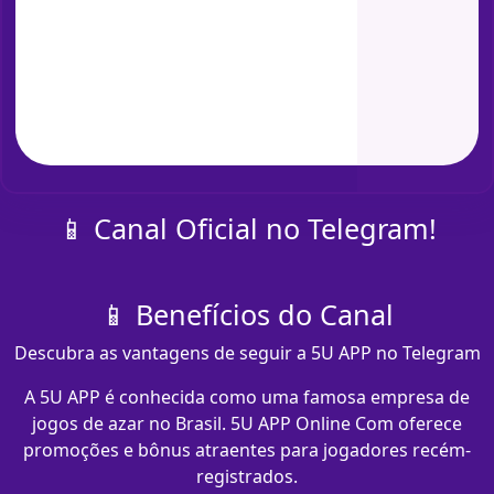
📱 Canal Oficial no Telegram!
📱 Benefícios do Canal
Descubra as vantagens de seguir a 5U APP no Telegram
A 5U APP é conhecida como uma famosa empresa de
jogos de azar no Brasil. 5U APP Online Com oferece
promoções e bônus atraentes para jogadores recém-
registrados.