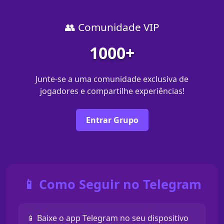
👥 Comunidade VIP
1000+
Junte-se a uma comunidade exclusiva de
jogadores e compartilhe experiências!
Entrar Grupo
📱 Como Seguir no Telegram
📱 Baixe o app Telegram no seu dispositivo