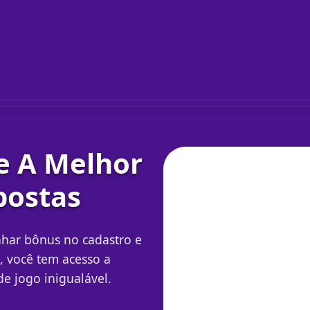
e A Melhor
postas
har bônus no cadastro e
 você tem acesso a
e jogo inigualável.