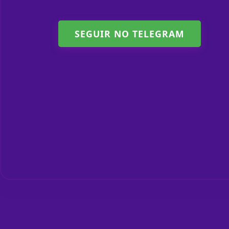
SEGUIR NO TELEGRAM