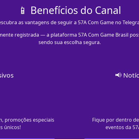
📱 Benefícios do Canal
scubra as vantagens de seguir a 57A Com Game no Teleg
nte registrada — a plataforma 57A Com Game Brasil possu
sendo sua escolha segura.
sivos
📢 Notí
m, promoções especiais
Fique por dentro d
s únicos!
eventos da 5