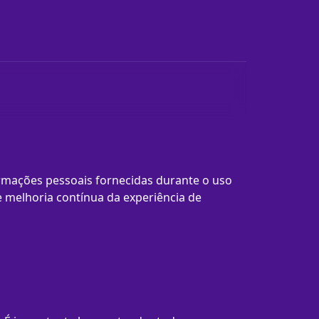
rmações pessoais fornecidas durante o uso
e melhoria contínua da experiência de