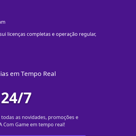
ram
i licenças completas e operação regular,
cias em Tempo Real
24/7
e todas as novidades, promoções e
7A Com Game em tempo real!