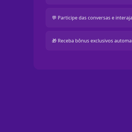
💬 Participe das conversas e interaj
🎁 Receba bônus exclusivos autom