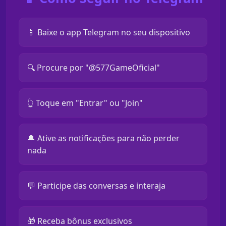
📱 Baixe o app Telegram no seu dispositivo
🔍 Procure por "@577GameOficial"
👆 Toque em "Entrar" ou "Join"
🔔 Ative as notificações para não perder
nada
💬 Participe das conversas e interaja
🎁 Receba bônus exclusivos