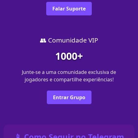
Falar Suporte
👥 Comunidade VIP
1000+
Junte-se a uma comunidade exclusiva de
jogadores e compartilhe experiências!
Entrar Grupo
📱 Como Seguir no Telegram