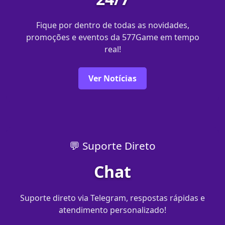
Fique por dentro de todas as novidades,
promoções e eventos da 577Game em tempo
real!
Ver Notícias
💬 Suporte Direto
Chat
Suporte direto via Telegram, respostas rápidas e
atendimento personalizado!