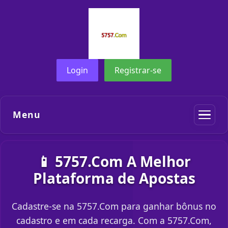
Login
Registrar-se
Menu
📱 5757.Com A Melhor
Plataforma de Apostas
Cadastre-se na 5757.Com para ganhar bônus no
cadastro e em cada recarga. Com a 5757.Com,