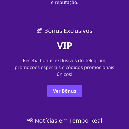
e reputação.
🎁 Bônus Exclusivos
VIP
Receba bônus exclusivos do Telegram,
promoções especiais e códigos promocionais
únicos!
Ver Bônus
📢 Notícias em Tempo Real