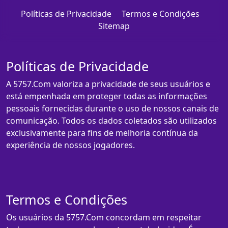
Políticas de Privacidade
Termos e Condições
Sitemap
Políticas de Privacidade
A 5757.Com valoriza a privacidade de seus usuários e
está empenhada em proteger todas as informações
pessoais fornecidas durante o uso de nossos canais de
comunicação. Todos os dados coletados são utilizados
exclusivamente para fins de melhoria contínua da
experiência de nossos jogadores.
Termos e Condições
Os usuários da 5757.Com concordam em respeitar