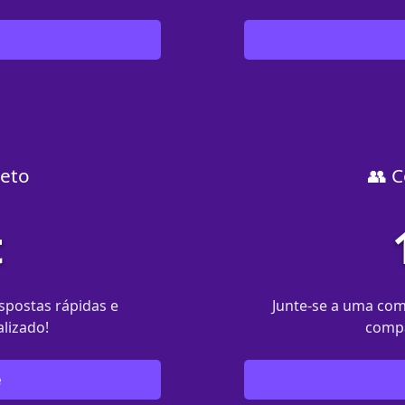
reto
👥 
t
espostas rápidas e
Junte-se a uma com
lizado!
compa
e