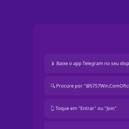
📱 Baixe o app Telegram no seu disp
🔍 Procure por "@5757Win.ComOfici
👆 Toque em "Entrar" ou "Join"