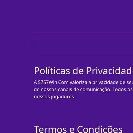
Políticas de Privacida
A 5757Win.Com valoriza a privacidade de s
de nossos canais de comunicação. Todos os 
nossos jogadores.
Termos e Condições