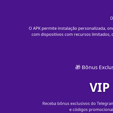
D
O APK permite instalação personalizada, ond
com dispositivos com recursos limitados, 
🎁 Bônus Exclu
VIP
Receba bônus exclusivos do Telegra
e códigos promocionai