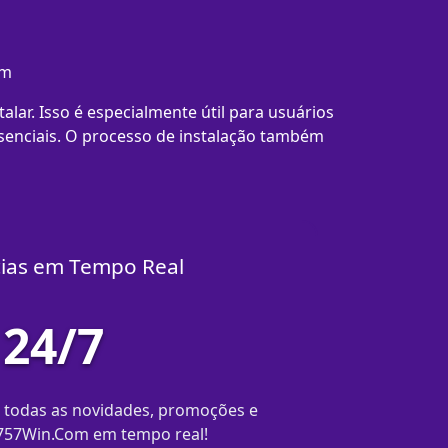
am
lar. Isso é especialmente útil para usuários
ssenciais. O processo de instalação também
cias em Tempo Real
24/7
e todas as novidades, promoções e
757Win.Com em tempo real!