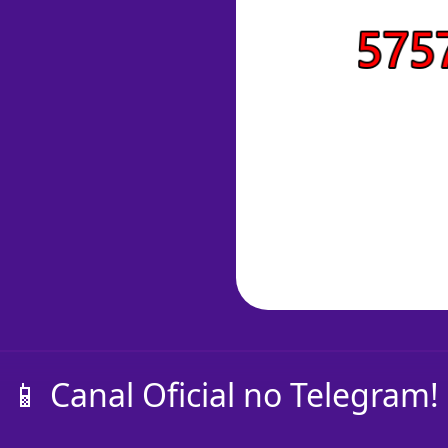
📱 Canal Oficial no Telegram!