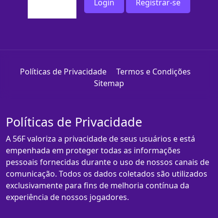
Login
Registrar-se
Políticas de Privacidade
Termos e Condições
Sitemap
Políticas de Privacidade
A 56F valoriza a privacidade de seus usuários e está
empenhada em proteger todas as informações
pessoais fornecidas durante o uso de nossos canais de
comunicação. Todos os dados coletados são utilizados
exclusivamente para fins de melhoria contínua da
experiência de nossos jogadores.