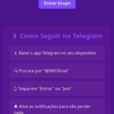
Entrar Grupo
📱 Como Seguir no Telegram
📱 Baixe o app Telegram no seu dispositivo
🔍 Procure por "@56FOficial"
👆 Toque em "Entrar" ou "Join"
🔔 Ative as notificações para não perder
nada