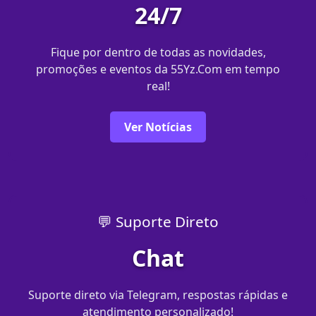
24/7
Fique por dentro de todas as novidades,
promoções e eventos da 55Yz.Com em tempo
real!
Ver Notícias
💬 Suporte Direto
Chat
Suporte direto via Telegram, respostas rápidas e
atendimento personalizado!