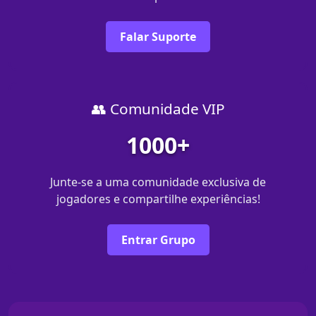
Falar Suporte
👥 Comunidade VIP
1000+
Junte-se a uma comunidade exclusiva de
jogadores e compartilhe experiências!
Entrar Grupo