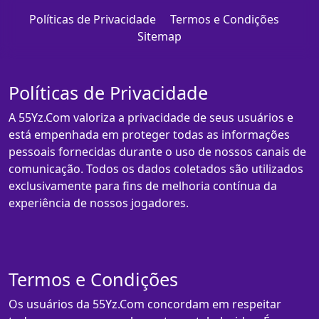
Políticas de Privacidade
Termos e Condições
Sitemap
Políticas de Privacidade
A 55Yz.Com valoriza a privacidade de seus usuários e
está empenhada em proteger todas as informações
pessoais fornecidas durante o uso de nossos canais de
comunicação. Todos os dados coletados são utilizados
exclusivamente para fins de melhoria contínua da
experiência de nossos jogadores.
Termos e Condições
Os usuários da 55Yz.Com concordam em respeitar