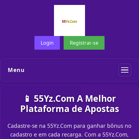
Login
Registrar-se
Menu
📱 55Yz.Com A Melhor
Plataforma de Apostas
Cadastre-se na 55Yz.Com para ganhar bônus no
cadastro e em cada recarga. Com a 55Yz.Com,