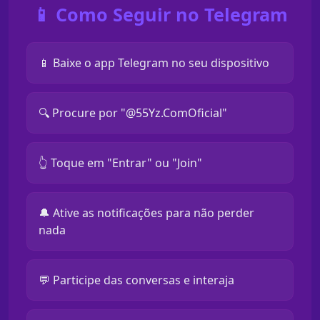
📱 Como Seguir no Telegram
📱 Baixe o app Telegram no seu dispositivo
🔍 Procure por "@55Yz.ComOficial"
👆 Toque em "Entrar" ou "Join"
🔔 Ative as notificações para não perder
nada
💬 Participe das conversas e interaja