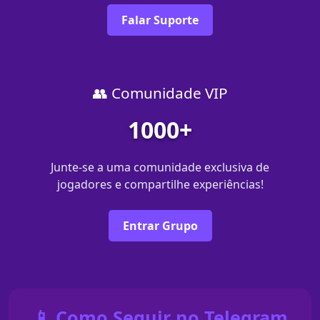
Falar Suporte
👥 Comunidade VIP
1000+
Junte-se a uma comunidade exclusiva de
jogadores e compartilhe experiências!
Entrar Grupo
📱 Como Seguir no Telegram