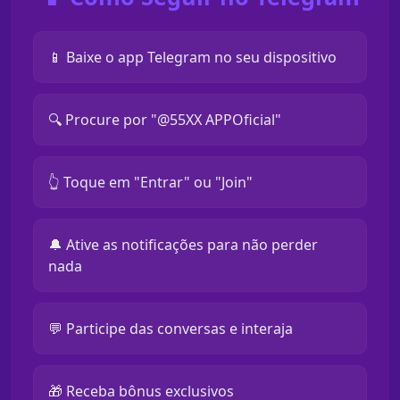
📱 Baixe o app Telegram no seu dispositivo
🔍 Procure por "@55XX APPOficial"
👆 Toque em "Entrar" ou "Join"
🔔 Ative as notificações para não perder
nada
💬 Participe das conversas e interaja
🎁 Receba bônus exclusivos