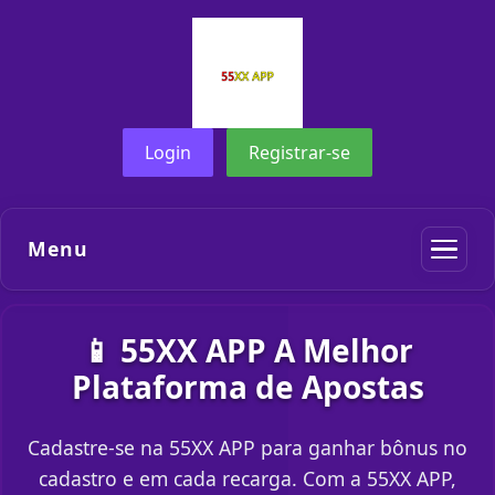
Login
Registrar-se
Menu
📱 55XX APP A Melhor
Plataforma de Apostas
Cadastre-se na 55XX APP para ganhar bônus no
cadastro e em cada recarga. Com a 55XX APP,