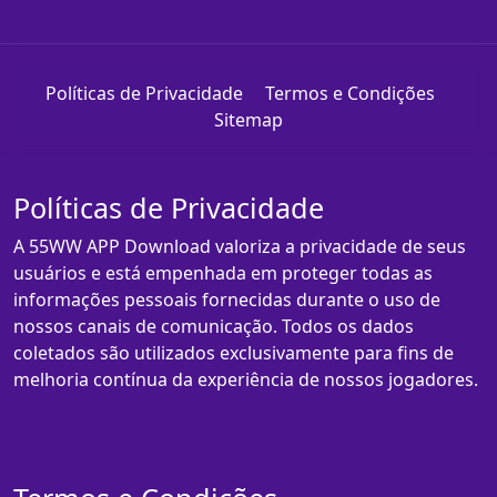
Políticas de Privacidade
Termos e Condições
Sitemap
Políticas de Privacidade
A 55WW APP Download valoriza a privacidade de seus
usuários e está empenhada em proteger todas as
informações pessoais fornecidas durante o uso de
nossos canais de comunicação. Todos os dados
coletados são utilizados exclusivamente para fins de
melhoria contínua da experiência de nossos jogadores.