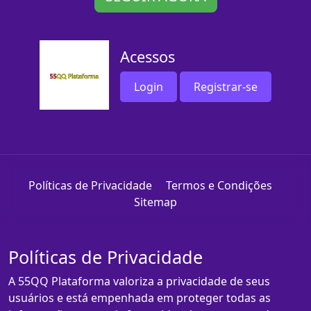
Acessos
Login
Registrar-se
Políticas de Privacidade
Termos e Condições
Sitemap
Políticas de Privacidade
A 55QQ Plataforma valoriza a privacidade de seus
usuários e está empenhada em proteger todas as