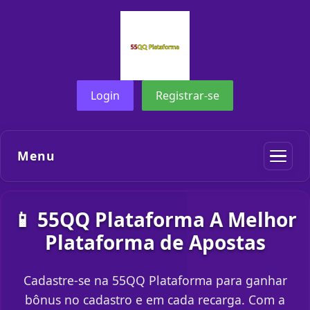
Login
Registrar-se
Menu
📱 55QQ Plataforma A Melhor
Plataforma de Apostas
Cadastre-se na 55QQ Plataforma para ganhar
bônus no cadastro e em cada recarga. Com a