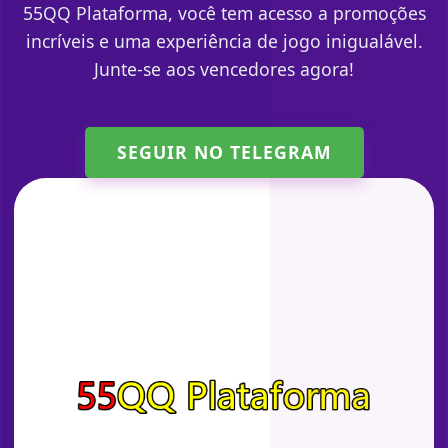
55QQ Plataforma, você tem acesso a promoções
incríveis e uma experiência de jogo inigualável.
Junte-se aos vencedores agora!
SEGUIR NO TELEGRAM