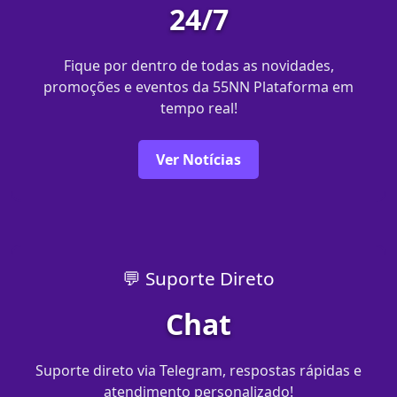
24/7
Fique por dentro de todas as novidades,
promoções e eventos da 55NN Plataforma em
tempo real!
Ver Notícias
💬 Suporte Direto
Chat
Suporte direto via Telegram, respostas rápidas e
atendimento personalizado!