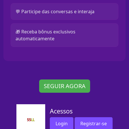
💬 Participe das conversas e interaja
🎁 Receba bônus exclusivos
automaticamente
SEGUIR AGORA
Acessos
Login
Registrar-se