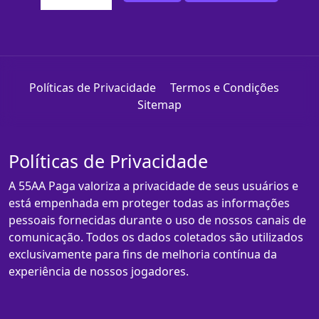
Políticas de Privacidade
Termos e Condições
Sitemap
Políticas de Privacidade
A 55AA Paga valoriza a privacidade de seus usuários e
está empenhada em proteger todas as informações
pessoais fornecidas durante o uso de nossos canais de
comunicação. Todos os dados coletados são utilizados
exclusivamente para fins de melhoria contínua da
experiência de nossos jogadores.