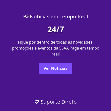
📢 Notícias em Tempo Real
24/7
Fique por dentro de todas as novidades,
promoções e eventos da 55AA Paga em tempo
real!
Ver Notícias
💬 Suporte Direto