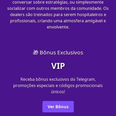
conversar sobre estratégias, ou simplesmente
socializar com outros membros da comunidade. Os
dealers são treinados para serem hospitaleiros e
profissionais, criando uma atmosfera amigável e
envolvente.
🎁 Bônus Exclusivos
VIP
Receba bônus exclusivos do Telegram,
promoções especiais e códigos promocionais
únicos!
Ver Bônus