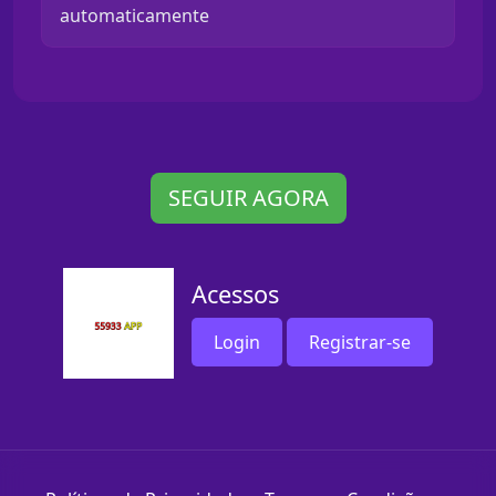
automaticamente
SEGUIR AGORA
Acessos
Login
Registrar-se