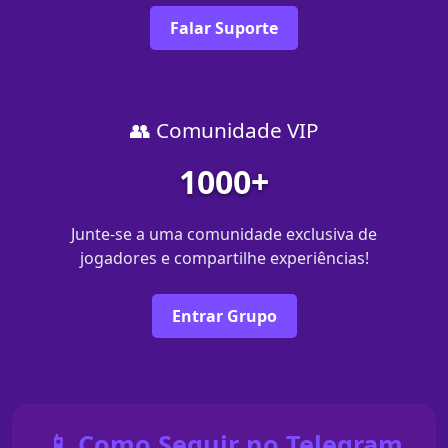
Falar Suporte
👥 Comunidade VIP
1000+
Junte-se a uma comunidade exclusiva de
jogadores e compartilhe experiências!
Entrar Grupo
📱 Como Seguir no Telegram