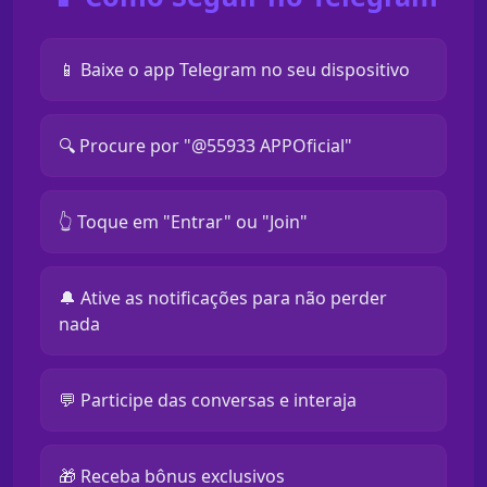
📱 Baixe o app Telegram no seu dispositivo
🔍 Procure por "@55933 APPOficial"
👆 Toque em "Entrar" ou "Join"
🔔 Ative as notificações para não perder
nada
💬 Participe das conversas e interaja
🎁 Receba bônus exclusivos