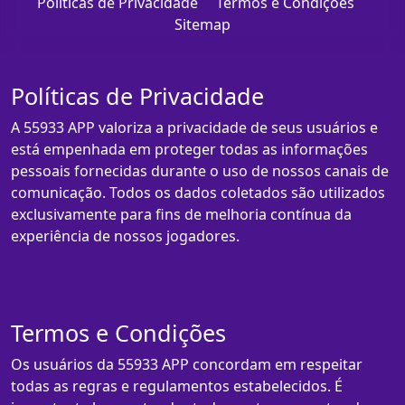
Políticas de Privacidade
Termos e Condições
Sitemap
Políticas de Privacidade
A 55933 APP valoriza a privacidade de seus usuários e
está empenhada em proteger todas as informações
pessoais fornecidas durante o uso de nossos canais de
comunicação. Todos os dados coletados são utilizados
exclusivamente para fins de melhoria contínua da
experiência de nossos jogadores.
Termos e Condições
Os usuários da 55933 APP concordam em respeitar
todas as regras e regulamentos estabelecidos. É