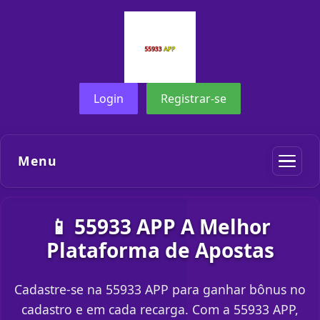
Login
Registrar-se
Menu
📱 55933 APP A Melhor
Plataforma de Apostas
Cadastre-se na 55933 APP para ganhar bônus no
cadastro e em cada recarga. Com a 55933 APP,