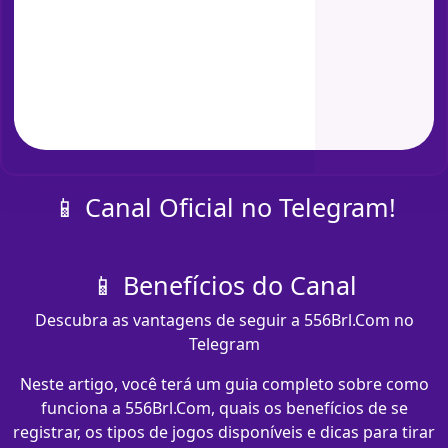
📱 Canal Oficial no Telegram!
📱 Benefícios do Canal
Descubra as vantagens de seguir a 556Brl.Com no
Telegram
Neste artigo, você terá um guia completo sobre como
funciona a 556Brl.Com, quais os benefícios de se
registrar, os tipos de jogos disponíveis e dicas para tirar