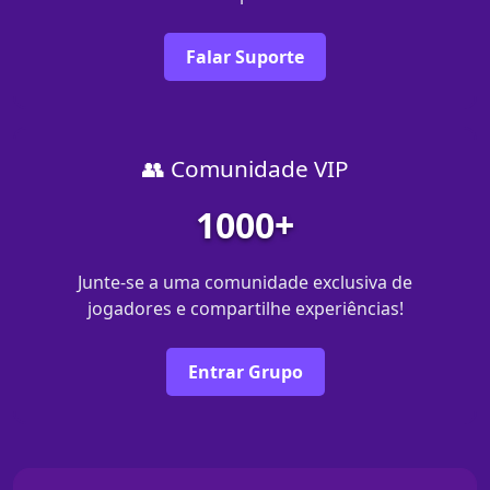
Falar Suporte
👥 Comunidade VIP
1000+
Junte-se a uma comunidade exclusiva de
jogadores e compartilhe experiências!
Entrar Grupo