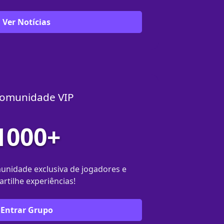
Ver Notícias
Comunidade VIP
1000+
unidade exclusiva de jogadores e
rtilhe experiências!
Entrar Grupo