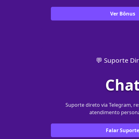
Ver Bônus
💬 Suporte Di
Cha
Suporte direto via Telegram, r
atendimento persona
Falar Suport