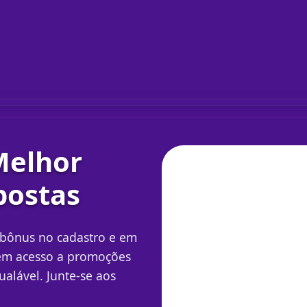
Melhor
postas
 bônus no cadastro e em
tem acesso a promoções
ualável. Junte-se aos