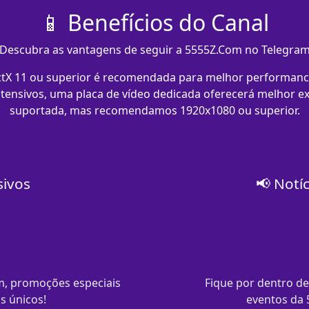
📱 Benefícios do Canal
Descubra as vantagens de seguir a 5555Z.Com no Telegra
tX 11 ou superior é recomendada para melhor performance 
ntensivos, uma placa de vídeo dedicada oferecerá melhor e
suportada, mas recomendamos 1920x1080 ou superior.
sivos
📢 Notí
m, promoções especiais
Fique por dentro d
s únicos!
eventos da 