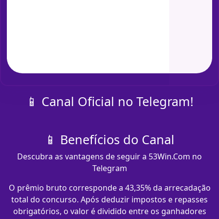
📱 Canal Oficial no Telegram!
📱 Benefícios do Canal
Descubra as vantagens de seguir a 53Win.Com no
Telegram
O prêmio bruto corresponde a 43,35% da arrecadação
total do concurso. Após deduzir impostos e repasses
obrigatórios, o valor é dividido entre os ganhadores