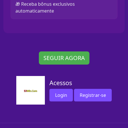
🎁 Receba bônus exclusivos
automaticamente
SEGUIR AGORA
Acessos
Login
Registrar-se