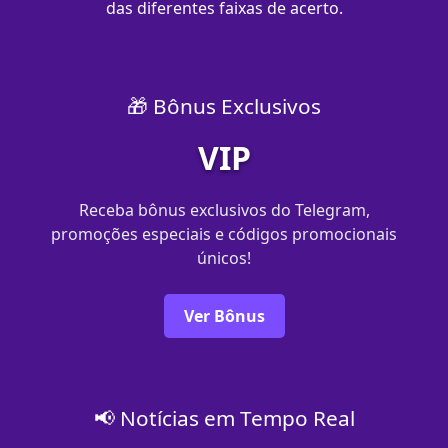
das diferentes faixas de acerto.
🎁 Bônus Exclusivos
VIP
Receba bônus exclusivos do Telegram,
promoções especiais e códigos promocionais
únicos!
Ver Bônus
📢 Notícias em Tempo Real