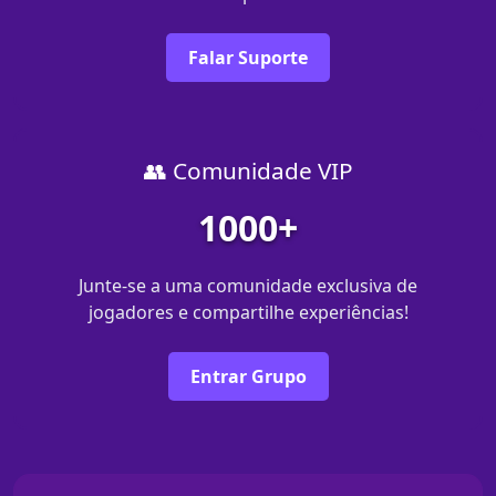
Falar Suporte
👥 Comunidade VIP
1000+
Junte-se a uma comunidade exclusiva de
jogadores e compartilhe experiências!
Entrar Grupo