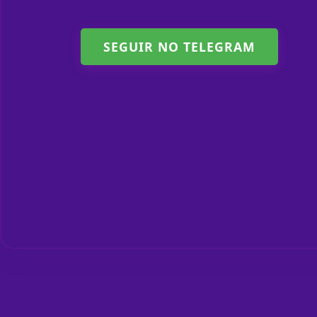
SEGUIR NO TELEGRAM