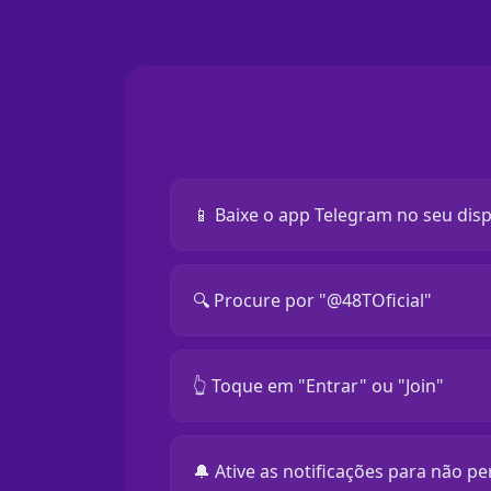
📱 Baixe o app Telegram no seu disp
🔍 Procure por "@48TOficial"
👆 Toque em "Entrar" ou "Join"
🔔 Ative as notificações para não p