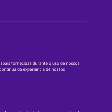
ssoais fornecidas durante o uso de nossos
 contínua da experiência de nossos