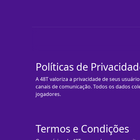
Políticas de Privacida
A 48T valoriza a privacidade de seus usuár
canais de comunicação. Todos os dados cole
jogadores.
Termos e Condições