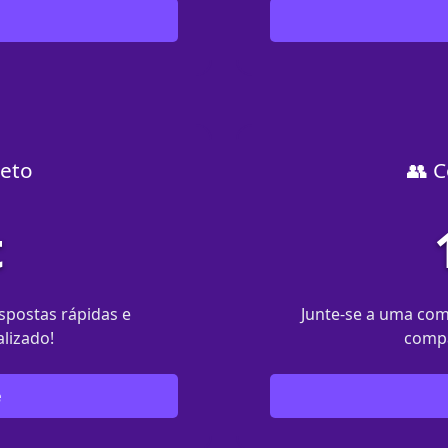
reto
👥 
t
espostas rápidas e
Junte-se a uma com
lizado!
compa
e