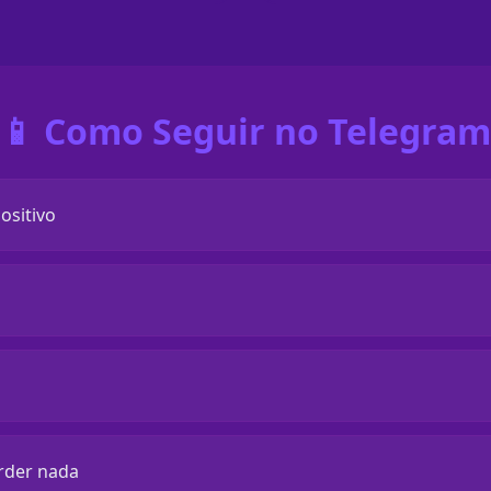
📱 Como Seguir no Telegram
ositivo
erder nada