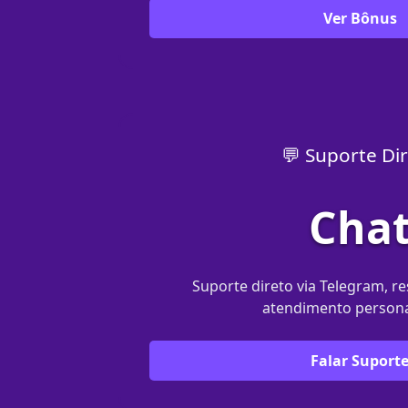
Ver Bônus
💬 Suporte Di
Cha
Suporte direto via Telegram, r
atendimento persona
Falar Suport