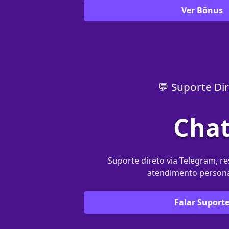
Ver Bônus
💬 Suporte Di
Cha
Suporte direto via Telegram, r
atendimento persona
Falar Suport