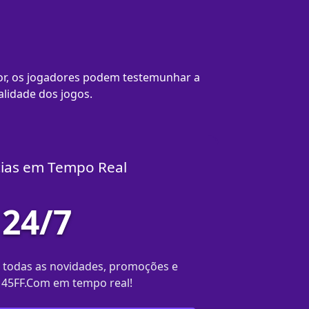
or, os jogadores podem testemunhar a
alidade dos jogos.
cias em Tempo Real
24/7
e todas as novidades, promoções e
 45FF.Com em tempo real!