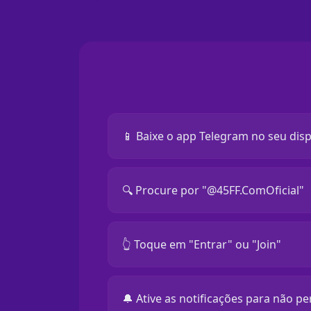
📱 Baixe o app Telegram no seu disp
🔍 Procure por "@45FF.ComOficial"
👆 Toque em "Entrar" ou "Join"
🔔 Ative as notificações para não p