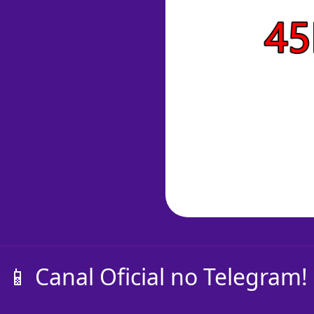
📱 Canal Oficial no Telegram!