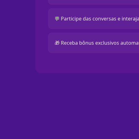
💬 Participe das conversas e interaj
🎁 Receba bônus exclusivos autom