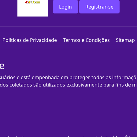
Login
Registrar-se
Políticas de Privacidade
Termos e Condições
Sitemap
de
usuários e está empenhada em proteger todas as informaçõ
os coletados são utilizados exclusivamente para fins de m