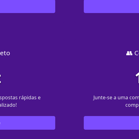
reto
👥 
t
espostas rápidas e
Junte-se a uma com
lizado!
compa
e