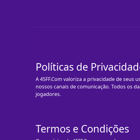
Políticas de Privacida
A 45FF.Com valoriza a privacidade de seus 
nossos canais de comunicação. Todos os dad
jogadores.
Termos e Condições