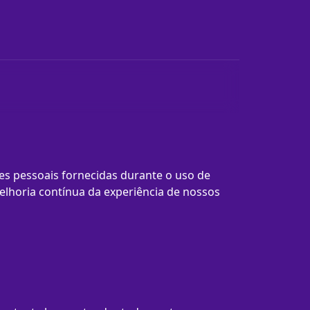
es pessoais fornecidas durante o uso de
elhoria contínua da experiência de nossos