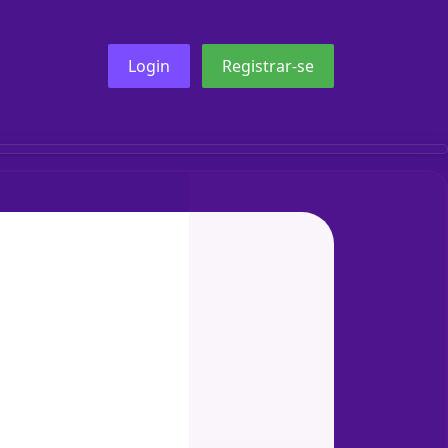
Login
Registrar-se