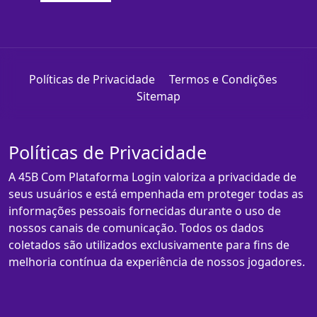
Políticas de Privacidade
Termos e Condições
Sitemap
Políticas de Privacidade
A 45B Com Plataforma Login valoriza a privacidade de
seus usuários e está empenhada em proteger todas as
informações pessoais fornecidas durante o uso de
nossos canais de comunicação. Todos os dados
coletados são utilizados exclusivamente para fins de
melhoria contínua da experiência de nossos jogadores.