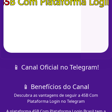
📱 Canal Oficial no Telegram!
📱 Benefícios do Canal
Descubra as vantagens de seguir a 45B Com
Plataforma Login no Telegram
A plataforma 45B Com Plataforma Login Brasil tem a