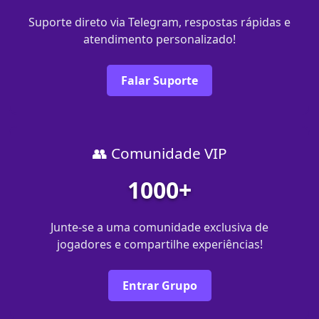
Suporte direto via Telegram, respostas rápidas e
atendimento personalizado!
Falar Suporte
👥 Comunidade VIP
1000+
Junte-se a uma comunidade exclusiva de
jogadores e compartilhe experiências!
Entrar Grupo