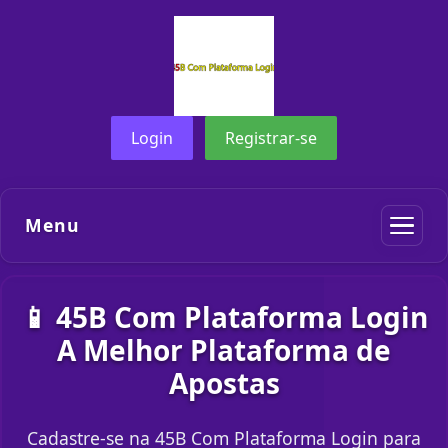
Login
Registrar-se
Menu
📱 45B Com Plataforma Login
A Melhor Plataforma de
Apostas
Cadastre-se na 45B Com Plataforma Login para