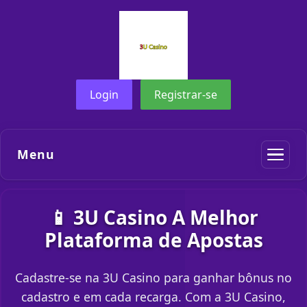
Login
Registrar-se
Menu
📱 3U Casino A Melhor
Plataforma de Apostas
Cadastre-se na 3U Casino para ganhar bônus no
cadastro e em cada recarga. Com a 3U Casino,