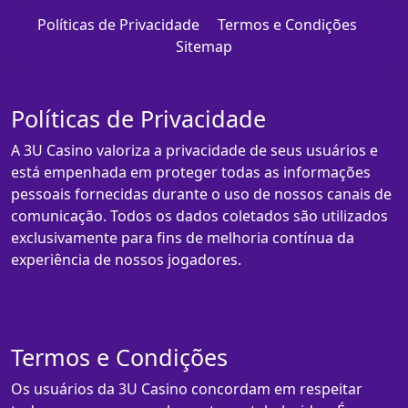
Políticas de Privacidade
Termos e Condições
Sitemap
Políticas de Privacidade
A 3U Casino valoriza a privacidade de seus usuários e
está empenhada em proteger todas as informações
pessoais fornecidas durante o uso de nossos canais de
comunicação. Todos os dados coletados são utilizados
exclusivamente para fins de melhoria contínua da
experiência de nossos jogadores.
Termos e Condições
Os usuários da 3U Casino concordam em respeitar