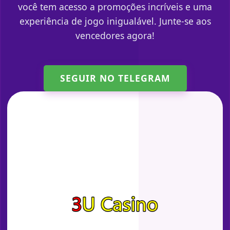
você tem acesso a promoções incríveis e uma
experiência de jogo inigualável. Junte-se aos
vencedores agora!
SEGUIR NO TELEGRAM