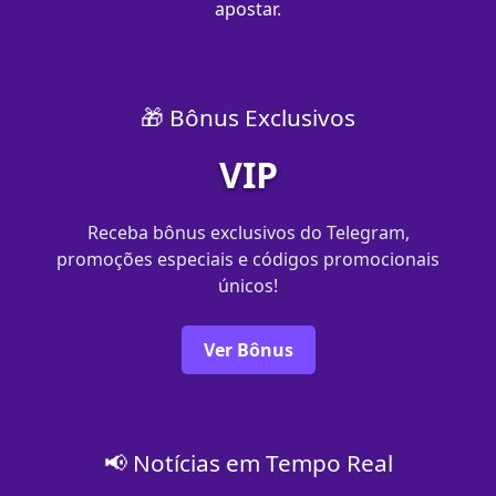
apostar.
🎁 Bônus Exclusivos
VIP
Receba bônus exclusivos do Telegram,
promoções especiais e códigos promocionais
únicos!
Ver Bônus
📢 Notícias em Tempo Real