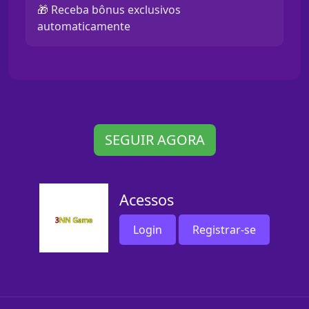
🎁 Receba bônus exclusivos
automaticamente
SEGUIR AGORA
Acessos
Login
Registrar-se