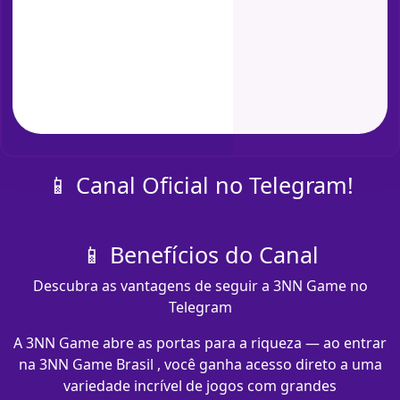
📱 Canal Oficial no Telegram!
📱 Benefícios do Canal
Descubra as vantagens de seguir a 3NN Game no
Telegram
A 3NN Game abre as portas para a riqueza — ao entrar
na 3NN Game Brasil , você ganha acesso direto a uma
variedade incrível de jogos com grandes