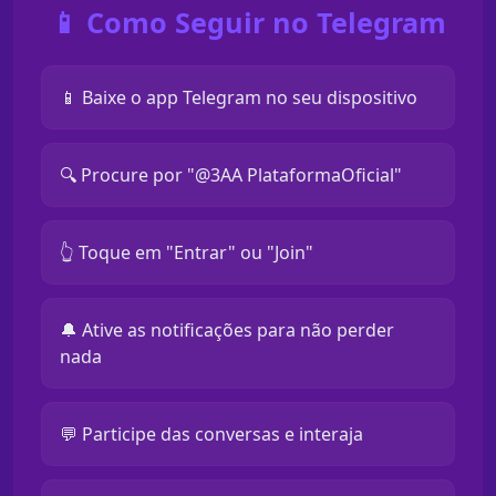
📱 Como Seguir no Telegram
📱 Baixe o app Telegram no seu dispositivo
🔍 Procure por "@3AA PlataformaOficial"
👆 Toque em "Entrar" ou "Join"
🔔 Ative as notificações para não perder
nada
💬 Participe das conversas e interaja