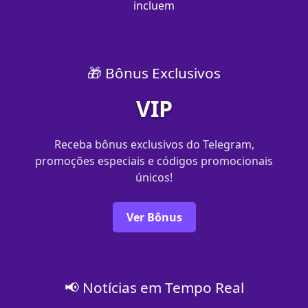
incluem
🎁 Bônus Exclusivos
VIP
Receba bônus exclusivos do Telegram,
promoções especiais e códigos promocionais
únicos!
Ver Bônus
📢 Notícias em Tempo Real