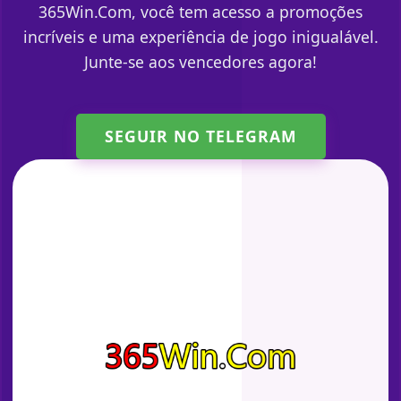
365Win.Com, você tem acesso a promoções
incríveis e uma experiência de jogo inigualável.
Junte-se aos vencedores agora!
SEGUIR NO TELEGRAM