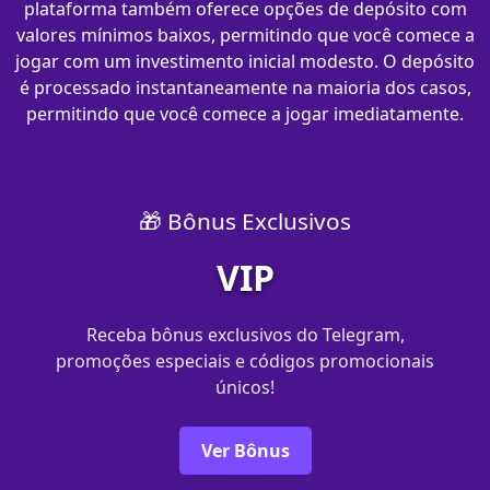
plataforma também oferece opções de depósito com
valores mínimos baixos, permitindo que você comece a
jogar com um investimento inicial modesto. O depósito
é processado instantaneamente na maioria dos casos,
permitindo que você comece a jogar imediatamente.
🎁 Bônus Exclusivos
VIP
Receba bônus exclusivos do Telegram,
promoções especiais e códigos promocionais
únicos!
Ver Bônus