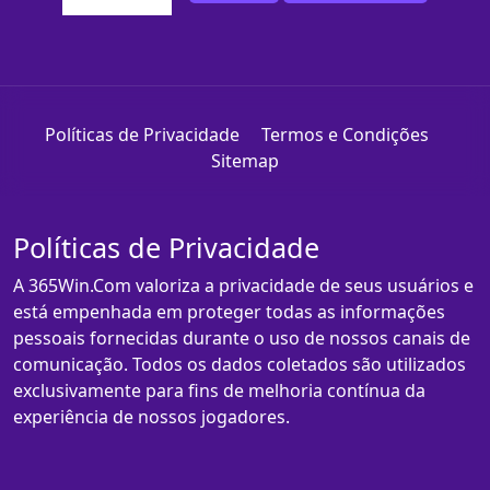
Políticas de Privacidade
Termos e Condições
Sitemap
Políticas de Privacidade
A 365Win.Com valoriza a privacidade de seus usuários e
está empenhada em proteger todas as informações
pessoais fornecidas durante o uso de nossos canais de
comunicação. Todos os dados coletados são utilizados
exclusivamente para fins de melhoria contínua da
experiência de nossos jogadores.