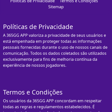
Políticas de Privacidade
Termos e Condições
Sitemap
Políticas de Privacidade
A 365GG APP valoriza a privacidade de seus usuários e
está empenhada em proteger todas as informações
pessoais fornecidas durante o uso de nossos canais de
comunicação. Todos os dados coletados são utilizados
exclusivamente para fins de melhoria contínua da
experiência de nossos jogadores.
Termos e Condições
Os usuários da 365GG APP concordam em respeitar
todas as regras e regulamentos estabelecidos. É