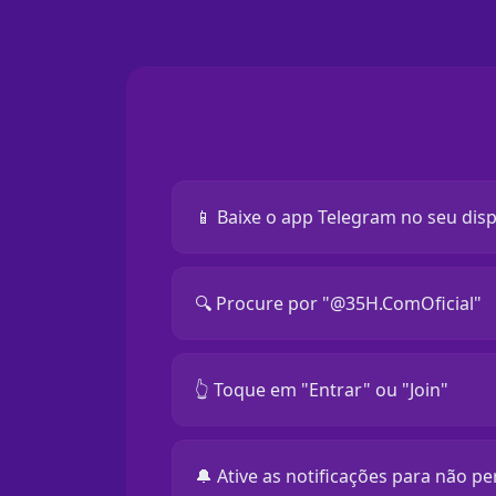
📱 Baixe o app Telegram no seu disp
🔍 Procure por "@35H.ComOficial"
👆 Toque em "Entrar" ou "Join"
🔔 Ative as notificações para não p