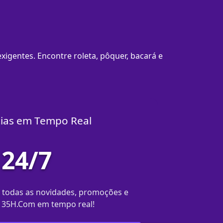
igentes. Encontre roleta, pôquer, bacará e
cias em Tempo Real
24/7
e todas as novidades, promoções e
 35H.Com em tempo real!