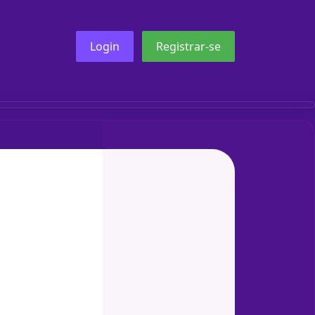
Login
Registrar-se