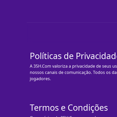
Políticas de Privacida
A 35H.Com valoriza a privacidade de seus 
nossos canais de comunicação. Todos os dad
jogadores.
Termos e Condições