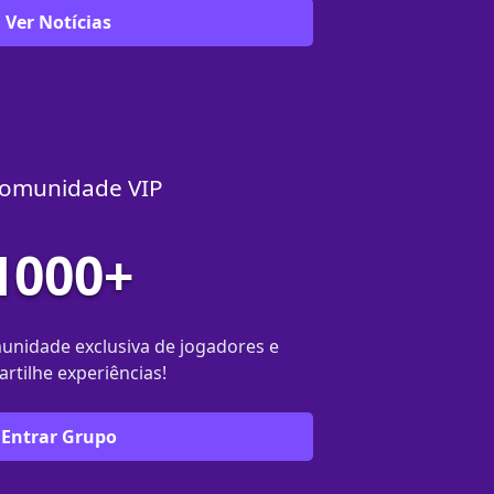
Ver Notícias
Comunidade VIP
1000+
unidade exclusiva de jogadores e
rtilhe experiências!
Entrar Grupo