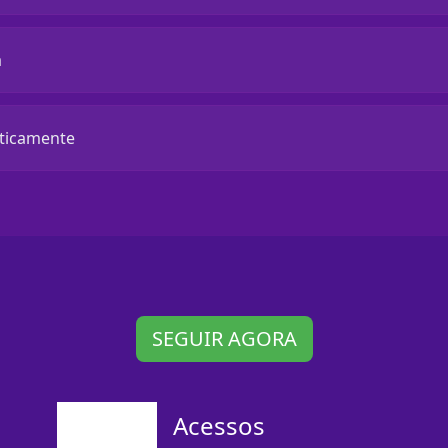
a
aticamente
SEGUIR AGORA
Acessos